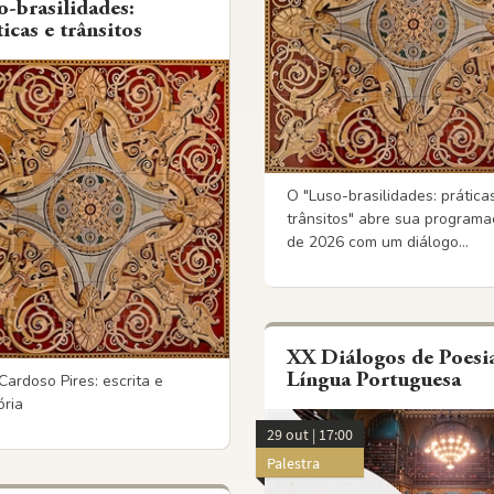
o-brasilidades:
icas e trânsitos
O "Luso-brasilidades: prática
trânsitos" abre sua program
de 2026 com um diálogo...
XX Diálogos de Poesi
Língua Portuguesa
Cardoso Pires: escrita e
ria
29 out | 17:00
Palestra