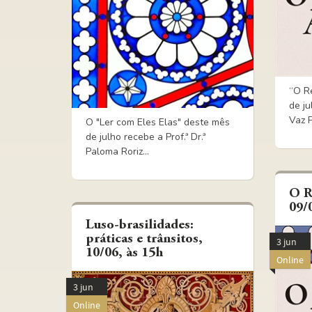
“O R
de ju
Vaz P
O "Ler com Eles Elas" deste mês
de julho recebe a Prof.ª Dr.ª
Paloma Roriz...
O R
09/
Luso-brasilidades:
práticas e trânsitos,
3 jun
10/06, às 15h
Online
3 jun
Online