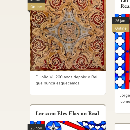
Ler
Rea
Online
26 jan
Online
D. João VI, 200 anos depois: o Rei
que nunca esquecemos.
Jorge
come
Ler com Eles Elas no Real
25 nov