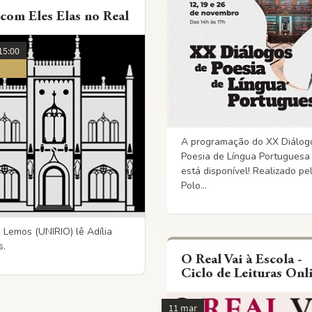
 com Eles Elas no Real
15:00
A programação do XX Diálog
Poesia de Língua Portuguesa 
está disponível! Realizado pe
Polo...
 Lemos (UNIRIO) lê Adília
s.
O Real Vai à Escola -
Ciclo de Leituras Onl
11 mar