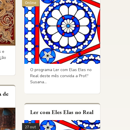
Online
s e
ação
O programa Ler com Elas Eles no
Real deste mês convida a Prof.ª
Susana...
a de
Ler com Eles Elas no Real
27 out