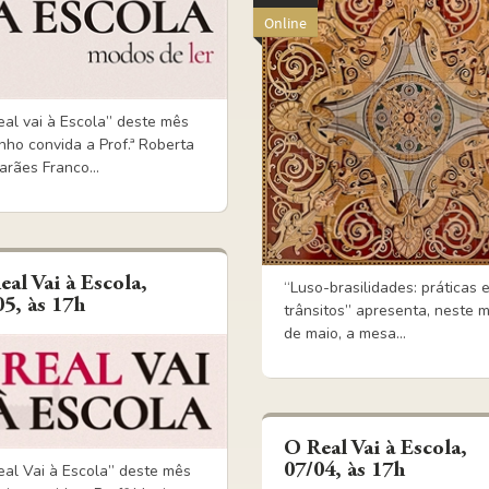
Online
eal vai à Escola” deste mês
nho convida a Prof.ª Roberta
rães Franco...
eal Vai à Escola,
“Luso-brasilidades: práticas 
05, às 17h
trânsitos” apresenta, neste 
de maio, a mesa...
O Real Vai à Escola,
07/04, às 17h
eal Vai à Escola” deste mês