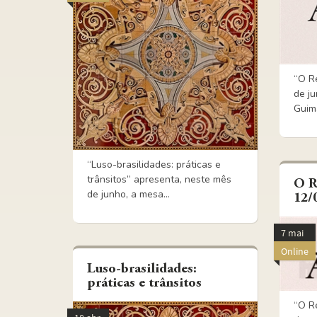
“O R
de ju
Guima
“Luso-brasilidades: práticas e
trânsitos” apresenta, neste mês
O R
de junho, a mesa...
12/
7 mai
Online
Luso-brasilidades:
práticas e trânsitos
“O R