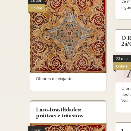
18 abr
de ma
Figue
Online
O R
24/
23 mar
Online
Olhares de viajantes
O pri
deste
Vasco
Luso-brasilidades:
práticas e trânsitos
2 mar