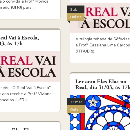
io convida a Prof.ª Monica
iredo (UFRJ) para...
3 abr
Online
eal Vai à Escola,
A trilogia tebana de Sófocles
03, às 17h
a Prof.ª Cassiana Lima Cardo
(FFP/UERJ)
Ler com Eles Elas no
Real, dia 31/03, às 17
meiro “O Real Vai à Escola”
 ano recebe a Prof.ª Viviane
ncelos (UERJ)...
13 mar
Online