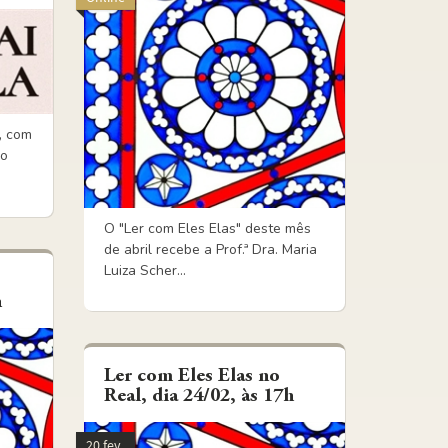
, com
so
O "Ler com Eles Elas" deste mês
de abril recebe a Prof.ª Dra. Maria
Luiza Scher...
h
Ler com Eles Elas no
Real, dia 24/02, às 17h
20 fev