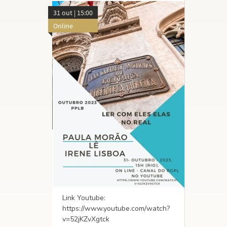
31 out | 15:00
Online
Link Youtube:
https://www.youtube.com/watch?
v=52jKZvXgtck