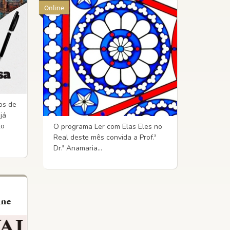
Online
os de
já
lo
O programa Ler com Elas Eles no
Real deste mês convida a Prof.ª
Dr.ª Anamaria...
ine