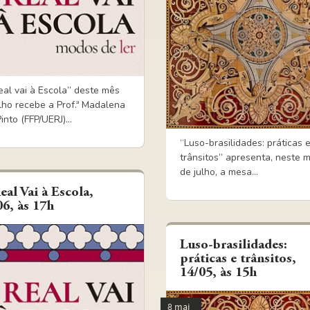
eal vai à Escola” deste mês
lho recebe a Prof.ª Madalena
into (FFP/UERJ)...
“Luso-brasilidades: práticas 
trânsitos” apresenta, neste 
de julho, a mesa...
eal Vai à Escola,
06, às 17h
Luso-brasilidades:
práticas e trânsitos,
14/05, às 15h
8 mai