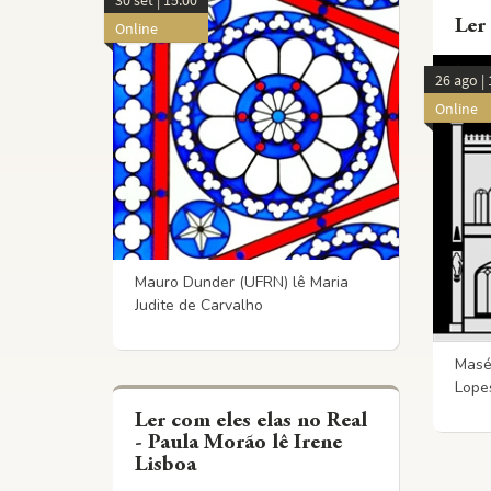
Ler
Online
26 ago | 
Online
Mauro Dunder (UFRN) lê Maria
Judite de Carvalho
Masé
Lope
Ler com eles elas no Real
- Paula Morão lê Irene
Lisboa