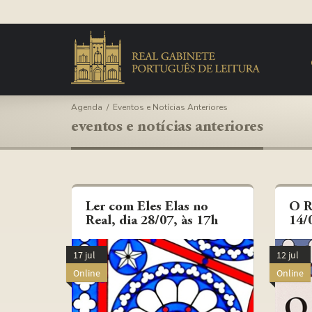
Agenda
/
Eventos e Notícias Anteriores
e
v
e
n
t
o
s
e
n
o
t
í
c
i
a
s
a
n
t
e
r
i
o
r
e
s
Ler com Eles Elas no
O R
Real, dia 28/07, às 17h
14/
17 jul
12 jul
Online
Online