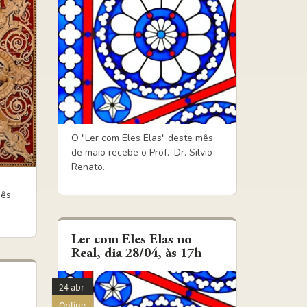
O "Ler com Eles Elas" deste mês
de maio recebe o Prof.º Dr. Silvio
Renato...
e
mês
Ler com Eles Elas no
Real, dia 28/04, às 17h
24 abr
Online