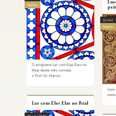
Lus
Online
prát
10 nov
Online
O programa Ler com Elas Eles no
Real deste mês convida
o Prof. Dr. Márcio...
José 
memó
Ler com Eles Elas no Real
30 set | 15:00