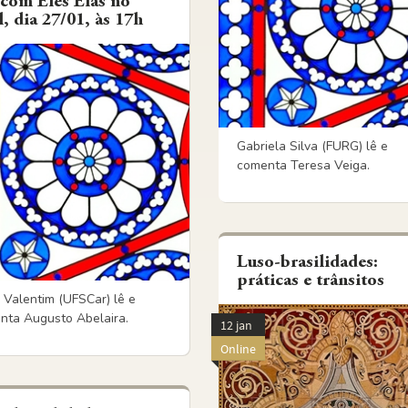
 com Eles Elas no
l, dia 27/01, às 17h
Gabriela Silva (FURG) lê e
comenta Teresa Veiga.
Luso-brasilidades:
práticas e trânsitos
 Valentim (UFSCar) lê e
nta Augusto Abelaira.
12 jan
Online