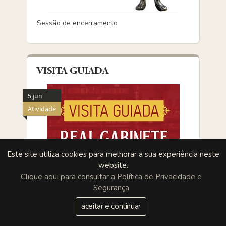
Sessão de encerramento
VISITA GUIADA
5 jun
Atividade
Este site utiliza cookies para melhorar a sua experiência neste
website.
Clique aqui para consultar a Política de Privacidade e
Segurança
aceitar e continuar