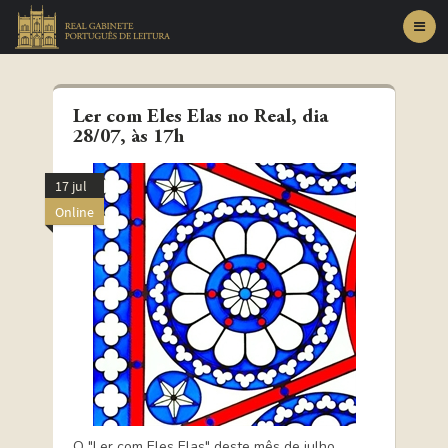
Toggl
navig
Ler com Eles Elas no Real, dia
28/07, às 17h
17 jul
Online
O "Ler com Eles Elas" deste mês de julho